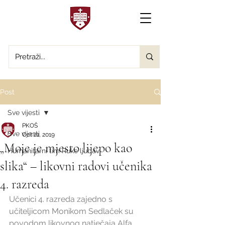
Post
Sve vijesti
PKOŠ
Sve vijesti
Oct 21, 2019
„Moje je mjesto lijepo kao
Humanitarni tim Ruke ljubavi
slika“ – likovni radovi učenika
4. razreda
Učenici 4. razreda zajedno s 
učiteljicom Monikom Sedlaček su 
povodom likovnog natječaja Alfa 