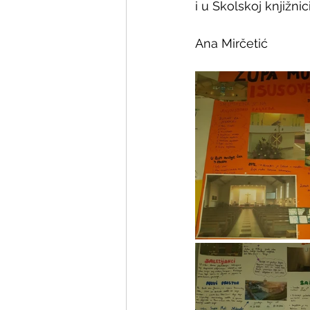
i u Školskoj knjižnici
Ana Mirčetić