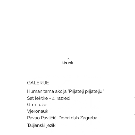
Izvrstan uspjeh na državnom
Latins
Natjecanju iz talijanskog jezika
uspje
Na vrh
GALERIJE
Humanitarna akcija "Prijatelj prijatelju"
Sat lektire - 4. razred
Grm ruže
Vjeronauk
Pavao Pavličić, Dobri duh Zagreba
Talijanski jezik