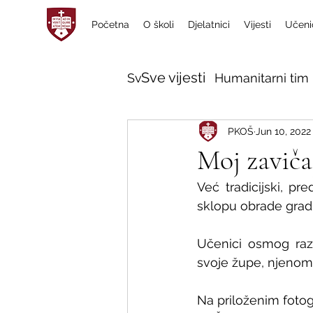
Početna
O školi
Djelatnici
Vijesti
Učeni
Sve vijesti
Sve vijesti
Humanitarni tim 
PKOŠ
Jun 10, 2022
Moj zaviča
Već tradicijski, pr
sklopu obrade gradi
Učenici osmog razr
svoje župe, njenom p
Na priloženim fotog