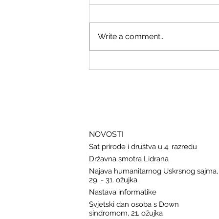
Write a comment...
Savjeti Nacionalnog CERT-a za
zaštitu u slučaju curenja podataka
NOVOSTI
Sat prirode i društva u 4. razredu
Državna smotra Lidrana
Najava humanitarnog Uskrsnog sajma,
29. - 31. ožujka
Nastava informatike
Svjetski dan osoba s Down
sindromom, 21. ožujka