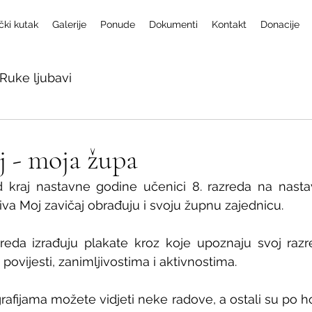
čki kutak
Galerije
Ponude
Dokumenti
Kontakt
Donacije
Ruke ljubavi
j - moja župa
ed kraj nastavne godine učenici 8. razreda na nastav
va Moj zavičaj obrađuju i svoju župnu zajednicu. 
eda izrađuju plakate kroz koje upoznaju svoj razre
ovijesti, zanimljivostima i aktivnostima. 
rafijama možete vidjeti neke radove, a ostali su po h