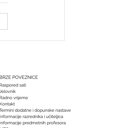
ki i grčki – stari jezici, novi
si
BRZE POVEZNICE
Raspored sati
Jelovnik
Radno vrijeme
Kontakt
Termini doda
tne i dopunske nastave
Informacije razrednika i učiteljica
Informacije predmetnih profesora