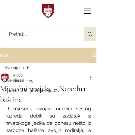
Post
Sve vijesti
PKOŠ
Sve vijesti
Apr 24, 2015
Mjesečni projekt – Narodna
Humanitarni tim Ruke ljubavi
baština
U mjesecu ožujku učenici šestog 
razreda dobili su zadatak iz 
hrvatskoga jezika da donesu nešto iz 
narodne baštine svojih roditelja, a 