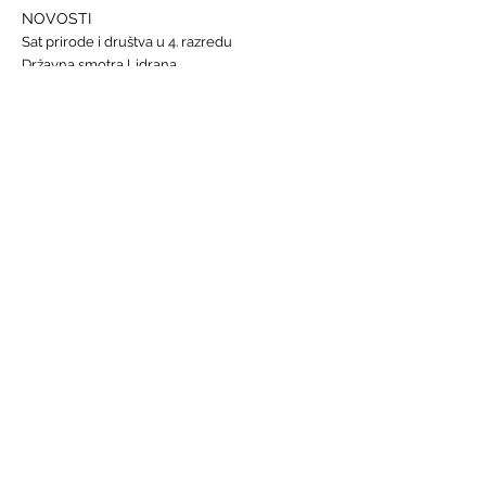
NOVOSTI
Sat prirode i društva u 4. razredu
Državna smotra Lidrana
Najava humanitarnog Uskrsnog sajma, 29. - 31.
ožujka
Nastava informatike
Svjetski dan osoba s Down sindromom, 21.
ožujka
GALERIJE
Humanitarna akcija "Prijatelj prijatelju"
Sat lektire - 4. razred
Grm ruže
Vjeronauk
Pavao Pavličić, Dobri duh Zagreba
Talijanski jezik
BRZE POVEZNICE
Raspored sati