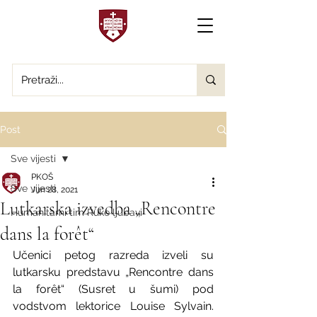
Post
Sve vijesti
PKOŠ
Sve vijesti
Jun 28, 2021
Lutkarska izvedba „Rencontre
Humanitarni tim Ruke ljubavi
dans la forêt“
Učenici petog razreda izveli su 
lutkarsku predstavu „Rencontre dans 
la forêt“ (Susret u šumi) pod 
vodstvom lektorice Louise Sylvain. 