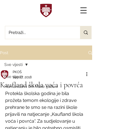
Post
Sve vijesti
PKOŠ
Sve vijesti
Sep 27, 2018
Kaufland škola voća i povrća
Humanitarni tim Ruke ljubavi
Protekla školska godina je bila 
prožeta temom ekologije i zdrave 
prehrane te smo se na razini škole 
prijavili na natjecanje „Kaufland škola 
voća i povrća“. Za sudjelovanje u 
natjecanju je bilo potrebno osmisliti 