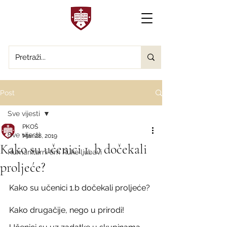
Post
Sve vijesti
PKOŠ
Sve vijesti
Mar 28, 2019
Kako su učenici 1. b dočekali
Humanitarni tim Ruke ljubavi
proljeće?
Kako su učenici 1.b dočekali proljeće? 
Kako drugačije, nego u prirodi!