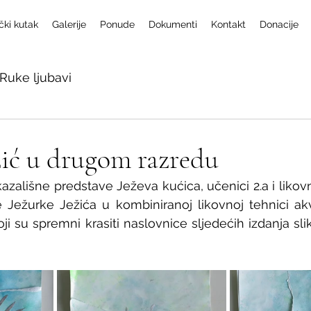
čki kutak
Galerije
Ponude
Dokumenti
Kontakt
Donacije
Ruke ljubavi
žić u drugom razredu
ališne predstave Ježeva kućica, učenici 2.a i likovno 
ije Ježurke Ježića u kombiniranoj likovnoj tehnici akv
oji su spremni krasiti naslovnice sljedećih izdanja sl