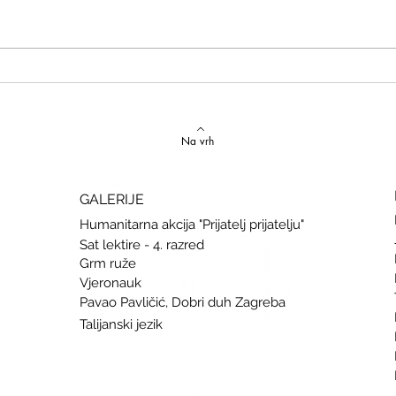
Izvrstan uspjeh na državnom
Latins
Natjecanju iz talijanskog jezika
uspje
Na vrh
GALERIJE
Humanitarna akcija "Prijatelj prijatelju"
Sat lektire - 4. razred
Grm ruže
Vjeronauk
Pavao Pavličić, Dobri duh Zagreba
Talijanski jezik