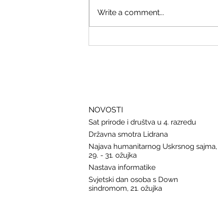
Write a comment...
Savjeti Nacionalnog CERT-a za
zaštitu u slučaju curenja podataka
NOVOSTI
Sat prirode i društva u 4. razredu
Državna smotra Lidrana
Najava humanitarnog Uskrsnog sajma,
29. - 31. ožujka
Nastava informatike
Svjetski dan osoba s Down
sindromom, 21. ožujka