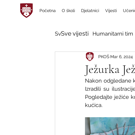
Početna
O školi
Djelatnici
Vijesti
Učeni
Sve vijesti
Sve vijesti
Humanitarni tim 
PKOŠ
Mar 6, 2024
Ježurka Je
Nakon odgledane kaz
Izradili su ilustrac
Pogledajte ježiće k
kućica.