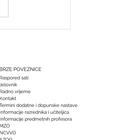
ki i grčki – stari jezici, novi
si
BRZE POVEZNICE
Raspored sati
Jelovnik
Radno vrijeme
Kontakt
Termini doda
tne i dopunske nastave
Informacije razrednika i učiteljica
Informacije predmetnih profesora
MZO
NCVVO
AZOO