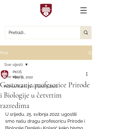
Post
Sve vijesti
PKOŠ
Sve vijesti
May 31, 2022
Gostovanje profesorice Prirode
Humanitarni tim Ruke ljubavi
i Biologije u četvrtim
razredima
U srijedu, 25. svibnja 2022. ugostili 
smo našu dragu profesoricu Prirode i 
Biologije Danijelu Kolarić kako bismo 