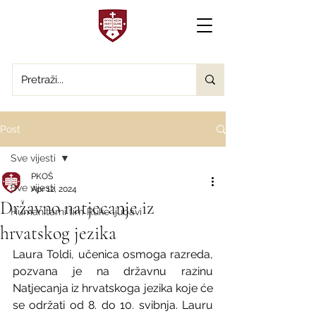
Post
Sve vijesti
PKOŠ
Sve vijesti
Apr 12, 2024
Državno natjecanje iz
Humanitarni tim Ruke ljubavi
hrvatskog jezika
Laura Toldi, učenica osmoga razreda, 
pozvana je na državnu razinu 
Natjecanja iz hrvatskoga jezika koje će 
se održati od 8. do 10. svibnja. Lauru 