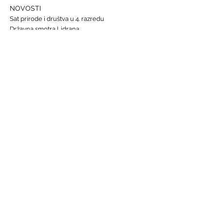
NOVOSTI
Sat prirode i društva u 4. razredu
Državna smotra Lidrana
Najava humanitarnog Uskrsnog sajma, 29. - 31.
ožujka
Nastava informatike
Svjetski dan osoba s Down sindromom, 21.
ožujka
GALERIJE
Humanitarna akcija "Prijatelj prijatelju"
Sat lektire - 4. razred
Grm ruže
Vjeronauk
Pavao Pavličić, Dobri duh Zagreba
Talijanski jezik
BRZE POVEZNICE
Raspored sati