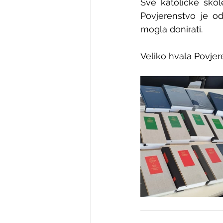
Sve katoličke škole
Povjerenstvo je odl
mogla donirati. 
Veliko hvala Povjere