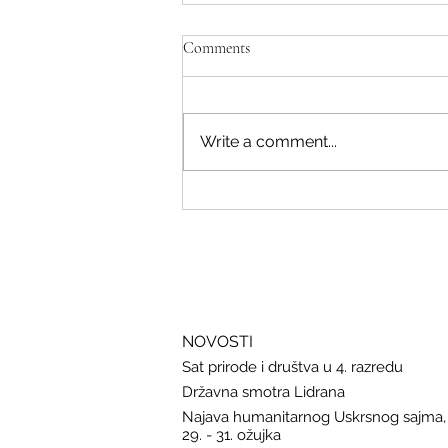
Comments
Write a comment...
Savjeti Nacionalnog CERT-a za
zaštitu u slučaju curenja podataka
NOVOSTI
Sat prirode i društva u 4. razredu
Državna smotra Lidrana
Najava humanitarnog Uskrsnog sajma,
29. - 31. ožujka