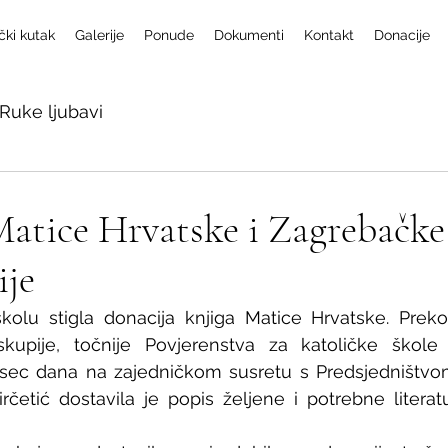
čki kutak
Galerije
Ponude
Dokumenti
Kontakt
Donacije
Ruke ljubavi
atice Hrvatske i Zagrebačke
ije
olu stigla donacija knjiga Matice Hrvatske. Preko
kupije, točnije Povjerenstva za katoličke škole 
esec dana na zajedničkom susretu s Predsjedništvom
rčetić dostavila je popis željene i potrebne literat