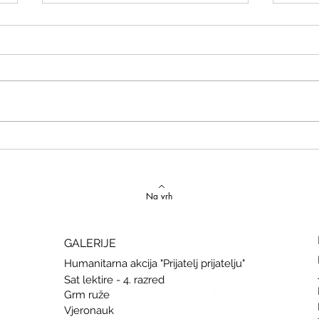
Izvrstan uspjeh na državnom
Latins
Natjecanju iz talijanskog jezika
uspje
Na vrh
GALERIJE
Humanitarna akcija "Prijatelj prijatelju"
Sat lektire - 4. razred
Grm ruže
Vjeronauk