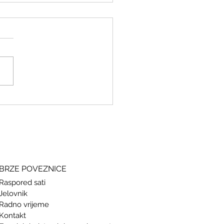
ki i grčki – stari jezici, novi
si
BRZE POVEZNICE
Raspored sati
Jelovnik
Radno vrijeme
Kontakt