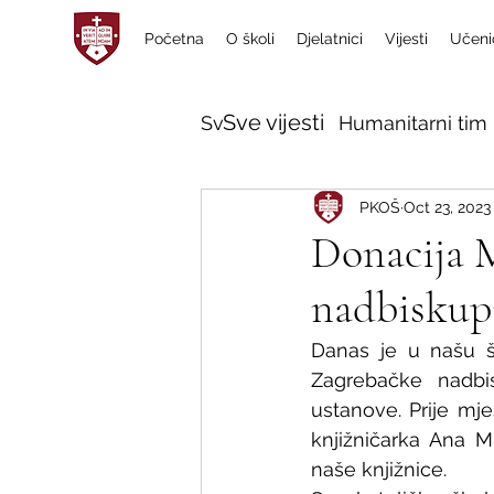
Početna
O školi
Djelatnici
Vijesti
Učeni
Sve vijesti
Sve vijesti
Humanitarni tim 
PKOŠ
Oct 23, 2023
Donacija M
nadbiskup
Danas je u našu šk
Zagrebačke nadbis
ustanove. Prije mj
knjižničarka Ana Mi
naše knjižnice. 