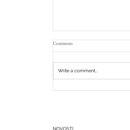
Comments
Write a comment...
Savjeti Nacionalnog CERT-a za
zaštitu u slučaju curenja podataka
NOVOSTI