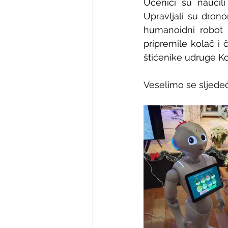
Učenici su naučil
Upravljali su drono
humanoidni robot 
pripremile kolač i 
štićenike udruge Kor
Veselimo se sljede