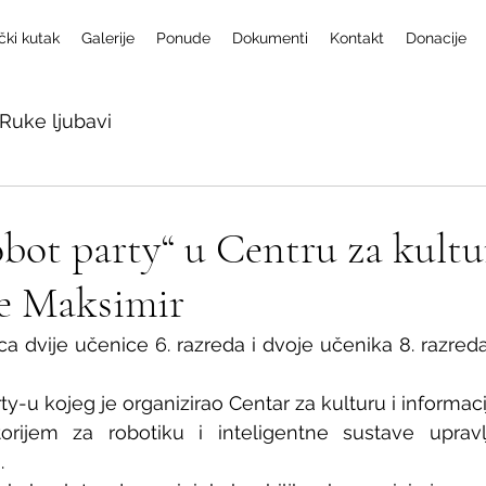
čki kutak
Galerije
Ponude
Dokumenti
Kontakt
Donacije
Ruke ljubavi
obot party“ u Centru za kultu
je Maksimir
ca dvije učenice 6. razreda i dvoje učenika 8. razreda
y-u kojeg je organizirao Centar za kulturu i informac
orijem za robotiku i inteligentne sustave upravlj
.