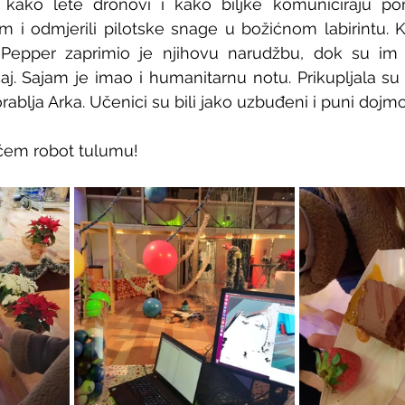
i kako lete dronovi i kako biljke komuniciraju po
m i odmjerili pilotske snage u božićnom labirintu. K
Pepper zaprimio je njihovu narudžbu, dok su im 
čaj. Sajam je imao i humanitarnu notu. Prikupljala su 
ablja Arka. Učenici su bili jako uzbuđeni i puni dojmov
ćem robot tulumu!