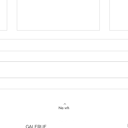
Izvrstan uspjeh na državnom
Latins
Natjecanju iz talijanskog jezika
uspje
Na vrh
GALERIJE