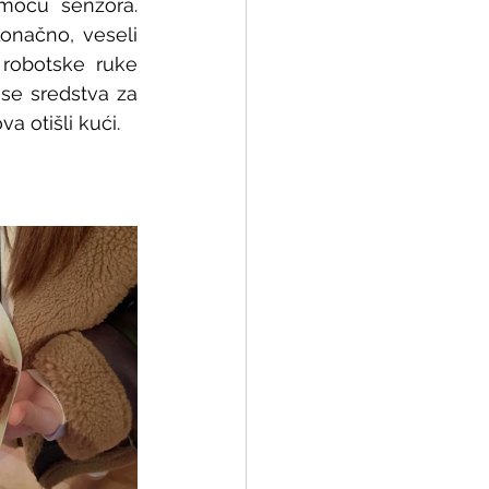
moću senzora. 
onačno, veseli 
robotske ruke 
se sredstva za 
a otišli kući.