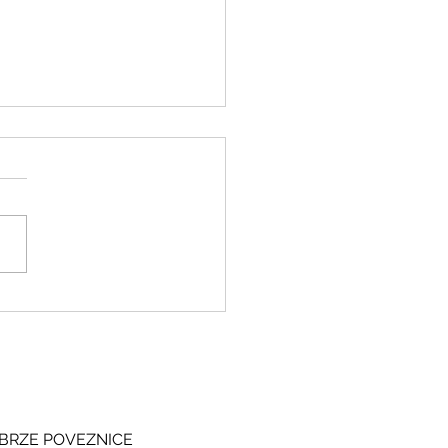
ki i grčki – stari jezici, novi
si
BRZE POVEZNICE