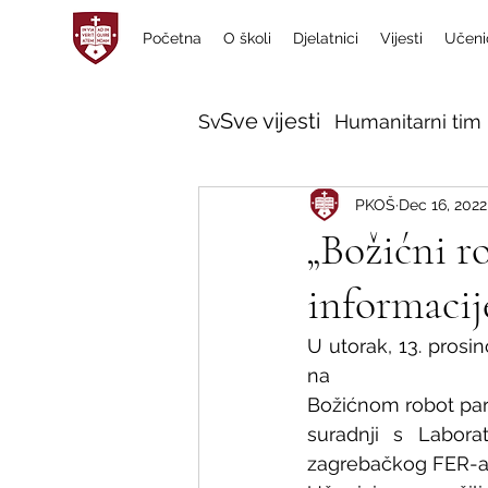
Početna
O školi
Djelatnici
Vijesti
Učeni
Sve vijesti
Sve vijesti
Humanitarni tim 
PKOŠ
Dec 16, 2022
„Božićni r
informaci
U utorak, 13. prosin
na
Božićnom robot part
suradnji s Laborat
zagrebačkog FER-a