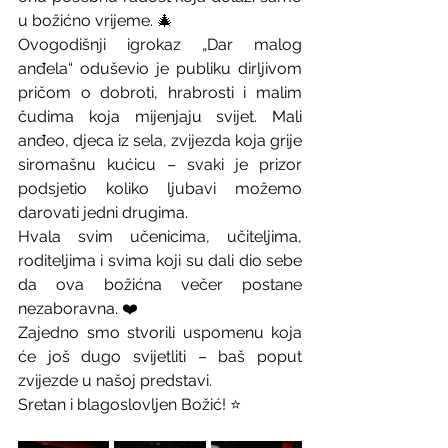
u božićno vrijeme. 🎄
Ovogodišnji igrokaz „Dar malog 
anđela“ oduševio je publiku dirljivom 
pričom o dobroti, hrabrosti i malim 
čudima koja mijenjaju svijet. Mali 
anđeo, djeca iz sela, zvijezda koja grije 
siromašnu kućicu – svaki je prizor 
podsjetio koliko ljubavi možemo 
darovati jedni drugima.
Hvala svim učenicima, učiteljima, 
roditeljima i svima koji su dali dio sebe 
da ova božićna večer postane 
nezaboravna. ❤️
Zajedno smo stvorili uspomenu koja 
će još dugo svijetliti – baš poput 
zvijezde u našoj predstavi.
Sretan i blagoslovljen Božić! ⭐