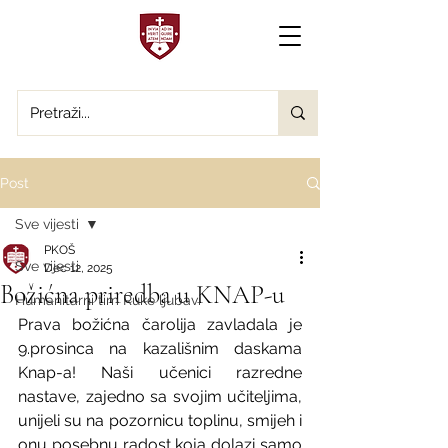
Post
Sve vijesti
PKOŠ
Sve vijesti
Dec 12, 2025
Božićna priredba u KNAP-u
Humanitarni tim Ruke ljubavi
Prava božićna čarolija zavladala je 
9.prosinca na kazališnim daskama 
Knap-a! Naši učenici razredne 
nastave, zajedno sa svojim učiteljima, 
unijeli su na pozornicu toplinu, smijeh i 
onu posebnu radost koja dolazi samo 