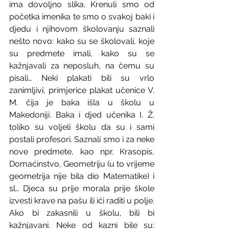
ima dovoljno slika. Krenuli smo od 
početka imenika te smo o svakoj baki i 
djedu i njihovom školovanju saznali 
nešto novo: kako su se školovali, koje 
su predmete imali, kako su se 
kažnjavali za neposluh, na čemu su 
pisali… Neki plakati bili su vrlo 
zanimljivi, primjerice plakat učenice V. 
M. čija je baka išla u školu u 
Makedoniji. Baka i djed učenika I. Ž. 
toliko su voljeli školu da su i sami 
postali profesori. Saznali smo i za neke 
nove predmete, kao npr. Krasopis, 
Domaćinstvo, Geometriju (u to vrijeme 
geometrija nije bila dio Matematike) i 
sl… Djeca su prije morala prije škole 
izvesti krave na pašu ili ići raditi u polje. 
Ako bi zakasnili u školu, bili bi 
kažnjavani. Neke od kazni bile su: 