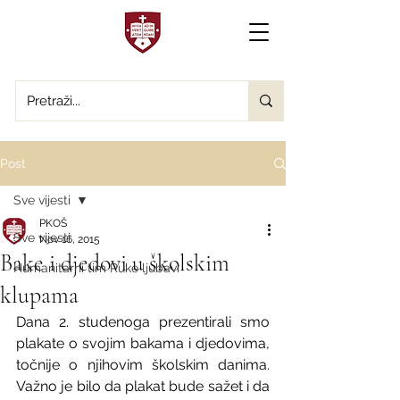
Post
Sve vijesti
PKOŠ
Sve vijesti
Nov 16, 2015
Bake i djedovi u školskim
Humanitarni tim Ruke ljubavi
klupama
Dana 2. studenoga prezentirali smo 
plakate o svojim bakama i djedovima, 
točnije o njihovim školskim danima. 
Važno je bilo da plakat bude sažet i da 