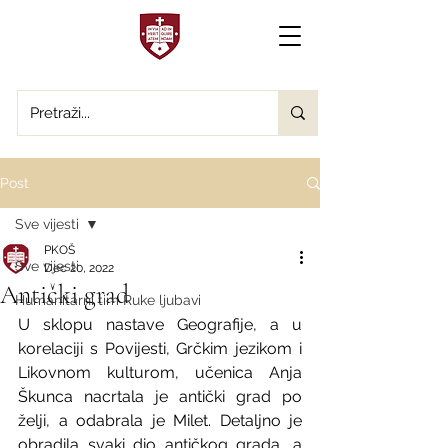
Post
Sve vijesti
PKOŠ
Sve vijesti
Dec 20, 2022
Antički grad
Humanitarni tim Ruke ljubavi
U sklopu nastave Geografije, a u 
korelaciji s Povijesti, Grčkim jezikom i 
Likovnom kulturom, učenica Anja 
Škunca nacrtala je antički grad po 
želji, a odabrala je Milet. Detaljno je 
obradila svaki dio antičkog grada, a 