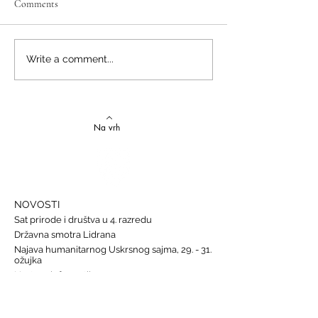
Comments
Izvrstan uspjeh na državnom
Latinski i grčki – st
Write a comment...
Natjecanju iz talijanskog
novi uspjesi
jezika
Na vrh
NOVOSTI
Sat prirode i društva u 4. razredu
Državna smotra Lidrana
Najava humanitarnog Uskrsnog sajma, 29. - 31.
ožujka
Nastava informatike
Svjetski dan osoba s Down sindromom, 21.
ožujka