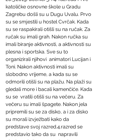
katoličke osnovne škole u Gradu 
Zagrebu došli su u Dugu Uvalu. Prvo 
su se smjestili u hostel Cvrčak. Kada 
su se raspakirali otišli su na ručak. Za 
ručak su imali grah. Nakon ručka su 
imali biranje aktivnosti, a aktivnosti su 
plesna i sportska. Sve su to 
organizirali njihovi  animatori Lucijan i 
Toni. Nakon aktivnosti imali su 
slobodno vrijeme, a kada su se 
odmorili otišli su na plažu. Na plaži su 
gledali more i bacali kamenčiće. Kada 
su se  vratili otišli su na večeru. Za 
večeru su imali špagete. Nakon jela 
pripremili su se za disko, a i za disko 
su morali izvježbati kako da 
predstave svoj razred.4.razred se 
predstavio tako da su  napravili 