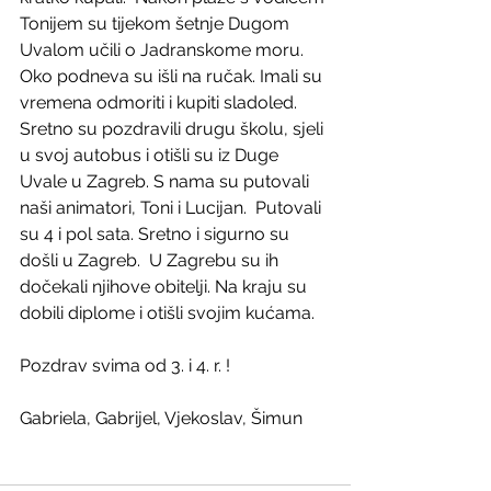
Tonijem su tijekom šetnje Dugom 
Uvalom učili o Jadranskome moru. 
Oko podneva su išli na ručak. Imali su 
vremena odmoriti i kupiti sladoled.  
Sretno su pozdravili drugu školu, sjeli 
u svoj autobus i otišli su iz Duge 
Uvale u Zagreb. S nama su putovali 
naši animatori, Toni i Lucijan.  Putovali 
su 4 i pol sata. Sretno i sigurno su 
došli u Zagreb.  U Zagrebu su ih 
dočekali njihove obitelji. Na kraju su 
dobili diplome i otišli svojim kućama.
Pozdrav svima od 3. i 4. r. !
Gabriela, Gabrijel, Vjekoslav, Šimun