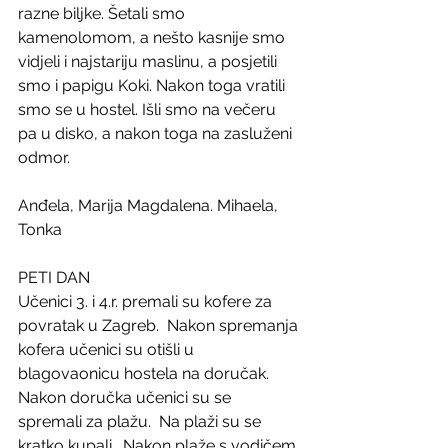
razne biljke. Šetali smo 
kamenolomom, a nešto kasnije smo 
vidjeli i najstariju maslinu, a posjetili 
smo i papigu Koki. Nakon toga vratili 
smo se u hostel. Išli smo na večeru 
pa u disko, a nakon toga na zasluženi 
odmor.
Anđela, Marija Magdalena. Mihaela, 
Tonka
PETI DAN
Učenici 3. i 4.r. premali su kofere za 
povratak u Zagreb.  Nakon spremanja 
kofera učenici su otišli u 
blagovaonicu hostela na doručak. 
Nakon doručka učenici su se 
spremali za plažu.  Na plaži su se 
kratko kupali.  Nakon plaže s vodičem 