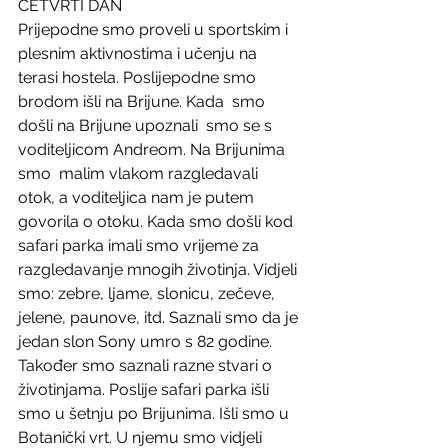
ČETVRTI DAN
Prijepodne smo proveli u sportskim i 
plesnim aktivnostima i učenju na 
terasi hostela. Poslijepodne smo 
brodom išli na Brijune. Kada  smo 
došli na Brijune upoznali  smo se s 
voditeljicom Andreom. Na Brijunima 
smo  malim vlakom razgledavali 
otok, a voditeljica nam je putem 
govorila o otoku. Kada smo došli kod 
safari parka imali smo vrijeme za 
razgledavanje mnogih životinja. Vidjeli 
smo: zebre, ljame, slonicu, zečeve, 
jelene, paunove, itd. Saznali smo da je 
jedan slon Sony umro s 82 godine. 
Također smo saznali razne stvari o 
životinjama. Poslije safari parka išli 
smo u šetnju po Brijunima. Išli smo u 
Botanički vrt. U njemu smo vidjeli 