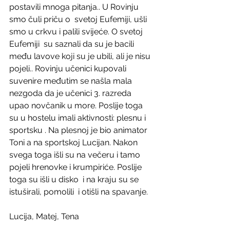
postavili mnoga pitanja.. U Rovinju 
smo čuli priču o  svetoj Eufemiji, ušli 
smo u crkvu i palili svijeće. O svetoj 
Eufemiji  su saznali da su je bacili 
među lavove koji su je ubili, ali je nisu 
pojeli.. Rovinju učenici kupovali 
suvenire međutim se našla mala 
nezgoda da je učenici 3. razreda 
upao novčanik u more. Poslije toga 
su u hostelu imali aktivnosti: plesnu i 
sportsku . Na plesnoj je bio animator 
Toni a na sportskoj Lucijan. Nakon 
svega toga išli su na večeru i tamo 
pojeli hrenovke i krumpiriće. Poslije 
toga su išli u disko  i na kraju su se 
istuširali, pomolili  i otišli na spavanje.
Lucija, Matej, Tena