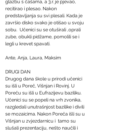
glazbu s čašama, a 3.r. je pjevao, 
recitirao i plesao. Nakon 
predstavljanja su svi plesali. Kada je 
završio disko svako je otišao u svoju 
sobu.  Učenici su se otuširali ,oprali 
zube, obukli pidžame, pomolili se i 
legli u krevet spavati.
Ante, Anja, Laura, Maksim
DRUGI DAN
Drugog dana škole u prirodi učenici 
su išli u Poreč, Višnjan i Rovinj. U 
Poreču su išli u Eufrazijevu baziliku. 
Učenici su se popeli na vrh zvonika, 
razgledali unutrašnjost bazilike i divili 
se mozaicima. Nakon Poreča išli su u 
Višnjan u zvjezdarnicu i  tamo su 
slušali prezentaciju, nešto naučili i 