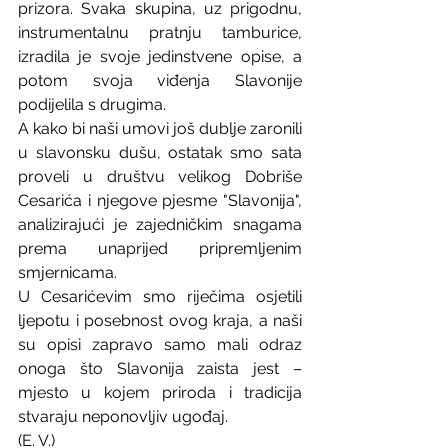
prizora. Svaka skupina, uz prigodnu, 
instrumentalnu pratnju tamburice, 
izradila je svoje jedinstvene opise, a 
potom svoja viđenja Slavonije 
podijelila s drugima.
A kako bi naši umovi još dublje zaronili 
u slavonsku dušu, ostatak smo sata 
proveli u društvu velikog Dobriše 
Cesarića i njegove pjesme "Slavonija", 
analizirajući je zajedničkim snagama 
prema unaprijed pripremljenim 
smjernicama.
U Cesarićevim smo riječima osjetili 
ljepotu i posebnost ovog kraja, a naši 
su opisi zapravo samo mali odraz 
onoga što Slavonija zaista jest – 
mjesto u kojem priroda i tradicija 
stvaraju neponovljiv ugođaj. 
(E. V.)